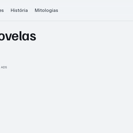
es
História
Mitologias
ovelas
ADS