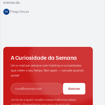
imensa de…
Thiago Souza
TS
A Curiosidade da Semana
Um e-mail por semana com histórias e curiosidades
que valem o seu tempo. Sem spam — cancele quando
quiser.
E-mail
Assinar
Junte-se a quem recebe nossas melhores ideias
primeiro. Respeitamos sua caixa de entrada.