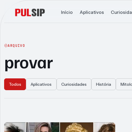
Início
Aplicativos
Curiosid
ARQUIVO
provar
Todos
Aplicativos
Curiosidades
História
Mitol
Articles