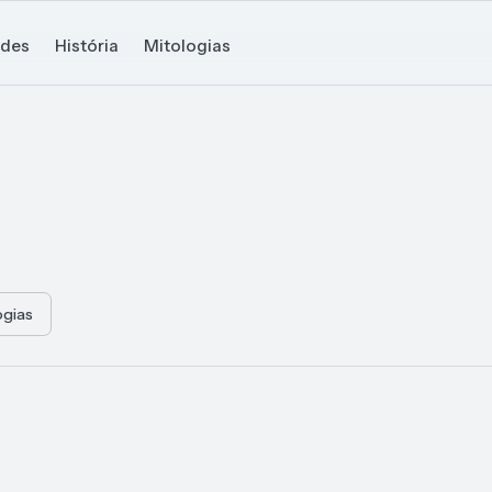
ades
História
Mitologias
ogias