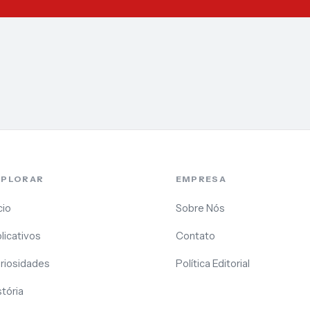
XPLORAR
EMPRESA
cio
Sobre Nós
licativos
Contato
riosidades
Política Editorial
stória